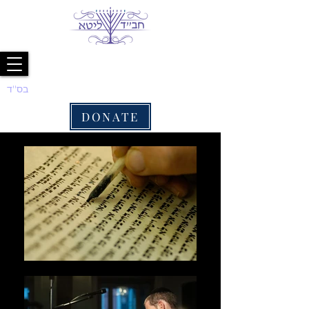
בס''ד
DONATE